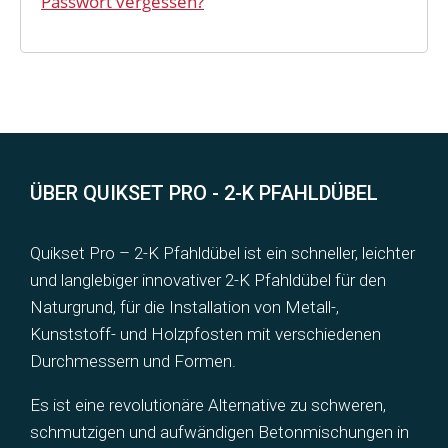
Passwort vergessen?
ÜBER QUIKSET PRO - 2-K PFAHLDÜBEL
Quikset Pro – 2-K Pfahldübel ist ein schneller, leichter
und lang­lebiger innovativer 2-K Pfahldübel für den
Naturgrund, für die Installation von Metall-,
Kunststoff- und Holz­pfosten mit verschiedenen
Durch­messern und Formen.
Es ist eine revo­lut­io­näre Alter­na­tive zu schweren,
schmutzigen und auf­wändigen Beton­mischungen in